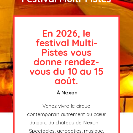
En 2026, le
festival Multi-
Pistes vous
donne rendez-
vous du 10 au 15
août.
À Nexon
Venez vivre le cirque
contemporain autrement au cœur
du parc du château de Nexon !
Spectacles, acrobaties, musique,