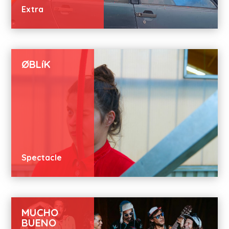
Extra
ØBLíK
Spectacle
MUCHO
BUENO