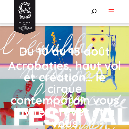
Du 10 au 15 août
Acrobaties, haut vol
et création… le
cirque
contemporain vous
invite à rêver et à
vous