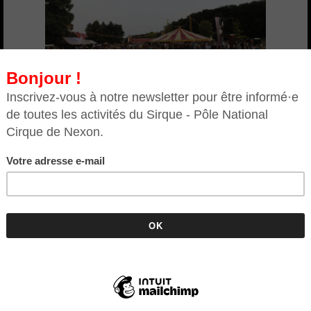
Festival Multi-Pistes : il faut
chaud, on s’adapte
14 Août 2025
|
Actualités
,
Non classé
Changements d'horaires
VENDREDI 15 AOÛT > 17h Concert
de Stranded Horse et Boubacar
Cissokho au frais de l’église de
Nexon -> 18h CLAN...