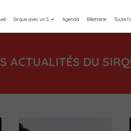
eil
Sirque avec un S
Agenda
Billetterie
Toute l
S ACTUALITÉS DU SIR