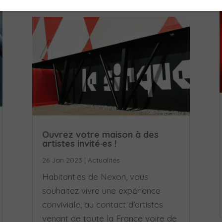
Ouvrez votre maison à des
artistes invité·es !
26 Jan 2023
|
Actualités
Habitant·es de Nexon, vous
souhaitez vivre une expérience
conviviale, au contact d’artistes
venant de toute la France voire de