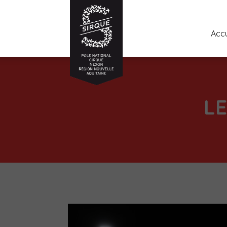
Accu
LE