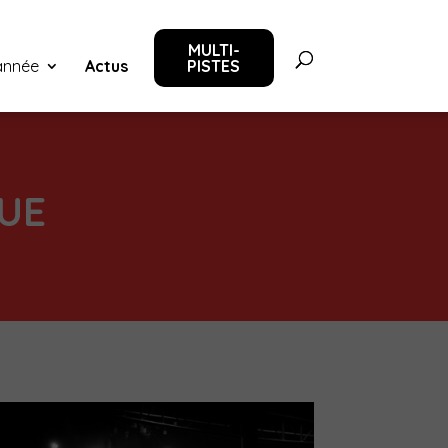
MULTI-
‘année
Actus
PISTES
QUE