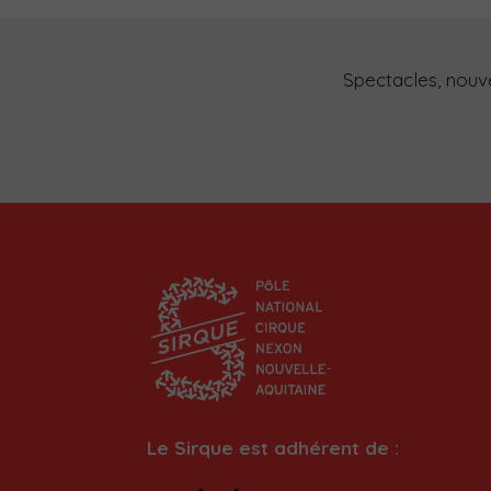
Spectacles, nouvea
Le Sirque est adhérent de :