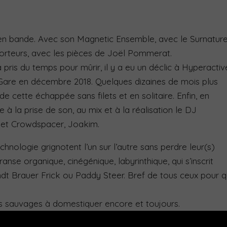
en bande. Avec son Magnetic Ensemble, avec le Surnature
porteurs, avec les pièces de Joël Pommerat.
a pris du temps pour mûrir, il y a eu un déclic à Hyperactiv
La Gare en décembre 2018. Quelques dizaines de mois plus
 de cette échappée sans filets et en solitaire. Enfin, en
e à la prise de son, au mix et à la réalisation le DJ
hi et Crowdspacer, Joakim.
hnologie grignotent l’un sur l’autre sans perdre leur(s)
anse organique, cinégénique, labyrinthique, qui s’inscrit
dt Brauer Frick ou Paddy Steer. Bref de tous ceux pour q
es sauvages à domestiquer encore et toujours.