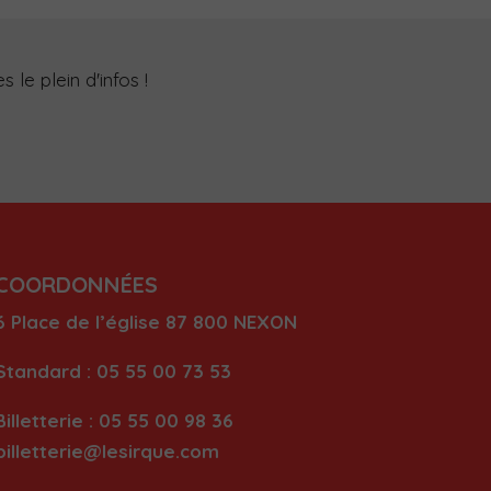
 le plein d'infos !
COORDONNÉES
6 Place de l’église
87 80
0 NEXON
Standard : 05 55 00 73 53
Billetterie : 05 55 00 98 36
billetterie@lesirque.com