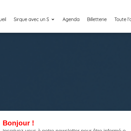
eil
Sirque avec un S
Agenda
Billetterie
Toute l