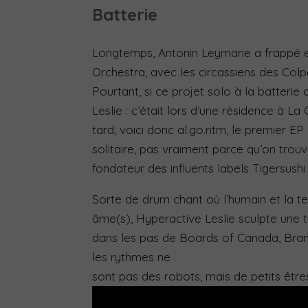
Batterie
Longtemps, Antonin Leymarie a frappé 
Orchestra, avec les circassiens des Col
Pourtant, si ce projet solo à la batterie 
Leslie : c’était lors d’une résidence à 
tard, voici donc al.go.ritm, le premier EP
solitaire, pas vraiment parce qu’on trouv
fondateur des influents labels Tigersus
Sorte de drum chant où l’humain et la tec
âme(s), Hyperactive Leslie sculpte une tr
dans les pas de Boards of Canada, Bran
les rythmes ne
sont pas des robots, mais de petits êtr