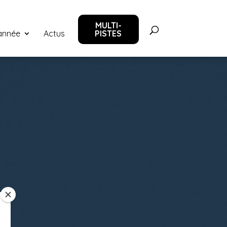
MULTI-
‘année
Actus
PISTES