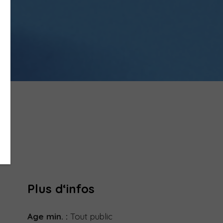
Plus d‘infos
Age min. :
Tout public