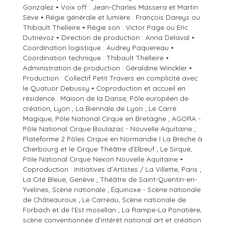
Gonzalez • Voix off : Jean-Charles Massera et Martin
Sève • Régie générale et lumière : François Dareys ou
Thibault Thelleire • Régie son : Victor Page ou Eric
Dutrievoz • Direction de production : Anna Delaval •
Coordination logistique : Audrey Paquereau •
Coordination technique : Thibault Thelleire •
Administration de production : Géraldine Winckler •
Production : Collectif Petit Travers en complicité avec
le Quatuor Debussy • Coproduction et accueil en
résidence : Maison de la Danse, Pôle européen de
création, Lyon ; La Biennale de Lyon ; Le Carré
Magique, Pôle National Cirque en Bretagne ; AGORA -
Pôle National Cirque Boulazac - Nouvelle Aquitaine ;
Plateforme 2 Pôles Cirque en Normandie I La Brèche à
Cherbourg et le Cirque Théâtre d’Elbeuf ; Le Sirque,
Pôle National Cirque Nexon Nouvelle Aquitaine •
Coproduction : Initiatives d’Artistes / La Villette, Paris ;
La Cité Bleue, Genève ; Théâtre de Saint-Quentin-en-
Yvelines, Scène nationale ; Équinoxe - Scène nationale
de Châteauroux ; Le Carreau, Scène nationale de
Forbach et de l’Est mosellan ; La Rampe-La Ponatière,
scène conventionnée d’intérêt national art et création