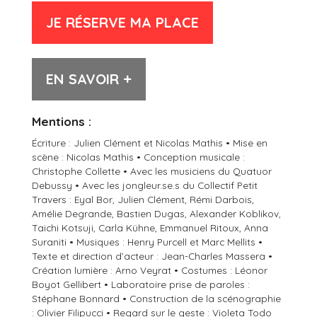
JE RÉSERVE MA PLACE
EN SAVOIR +
Mentions :
Écriture : Julien Clément et Nicolas Mathis • Mise en
scène : Nicolas Mathis • Conception musicale :
Christophe Collette • Avec les musiciens du Quatuor
Debussy • Avec les jongleur.se.s du Collectif Petit
Travers : Eyal Bor, Julien Clément, Rémi Darbois,
Amélie Degrande, Bastien Dugas, Alexander Koblikov,
Taichi Kotsuji, Carla Kühne, Emmanuel Ritoux, Anna
Suraniti • Musiques : Henry Purcell et Marc Mellits •
Texte et direction d’acteur : Jean-Charles Massera •
Création lumière : Arno Veyrat • Costumes : Léonor
Boyot Gellibert • Laboratoire prise de paroles :
Stéphane Bonnard • Construction de la scénographie
: Olivier Filipucci • Regard sur le geste : Violeta Todo