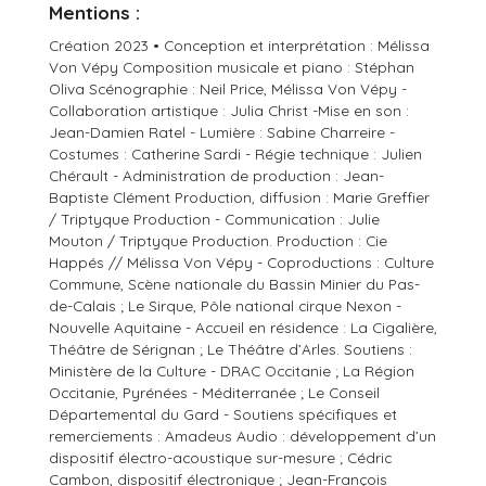
Mentions :
Création 2023 • Conception et interprétation : Mélissa
Von Vépy Composition musicale et piano : Stéphan
Oliva Scénographie : Neil Price, Mélissa Von Vépy -
Collaboration artistique : Julia Christ -Mise en son :
Jean-Damien Ratel - Lumière : Sabine Charreire -
Costumes : Catherine Sardi - Régie technique : Julien
Chérault - Administration de production : Jean-
Baptiste Clément Production, diffusion : Marie Greffier
/ Triptyque Production - Communication : Julie
Mouton / Triptyque Production. Production : Cie
Happés // Mélissa Von Vépy - Coproductions : Culture
Commune, Scène nationale du Bassin Minier du Pas-
de-Calais ; Le Sirque, Pôle national cirque Nexon -
Nouvelle Aquitaine - Accueil en résidence : La Cigalière,
Théâtre de Sérignan ; Le Théâtre d’Arles. Soutiens :
Ministère de la Culture - DRAC Occitanie ; La Région
Occitanie, Pyrénées - Méditerranée ; Le Conseil
Départemental du Gard - Soutiens spécifiques et
remerciements : Amadeus Audio : développement d’un
dispositif électro-acoustique sur-mesure ; Cédric
Cambon, dispositif électronique ; Jean-François