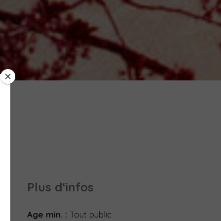
Plus d‘infos
Age min. :
Tout public