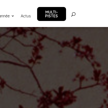
MULTI-
‘année
Actus
PISTES