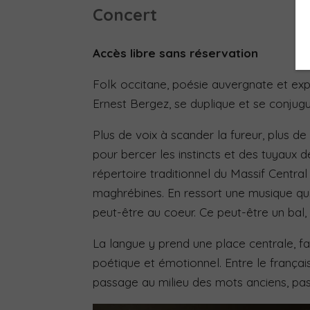
Concert
Accès libre sans réservation
Folk occitane, poésie auvergnate et expé
Ernest Bergez, se duplique et se conjugue
Plus de voix à scander la fureur, plus d
pour bercer les instincts et des tuyaux de
répertoire traditionnel du Massif Centra
maghrébines.
En ressort une musique qui 
peut-être au coeur. Ce peut-être un bal
La langue y prend une place centrale, fa
poétique et émotionnel. Entre le françai
passage au milieu des mots anciens, p