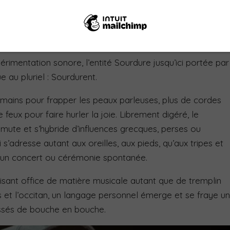
rimentation sonore, l’entité Sourdure jusqu’ici portée par
 au pluriel : Sourdurent.
e mains pour frapper les peaux parleuses, plus de cordes
 feux pour faire hurler la joie. Librement digéré, le
l mute et s’hybride d’influences grecques, perses ou
s’adresse autant aux oreilles, aux pieds, qu’aux tripes et
, un concert ou cérémonie spontanée.
isant office de mati
è
re musicale autant que de tremplin
s et l’occitan, un langage personnel émerge et se fraye u
assés de bouche en bouche.