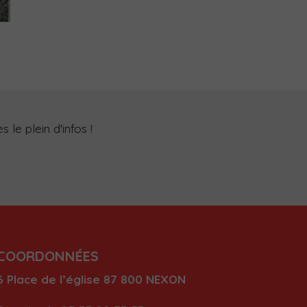
 le plein d'infos !
COORDONNÉES
6 Place de l’église
87 80
0 NEXON