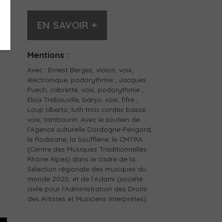
EN SAVOIR +
Mentions :
Avec : Ernest Bergez, violon, voix,
électronique, podorythmie ; Jacques
Puech, cabrette, voix, podorythmie ;
Elisa Trebouville, banjo, voix, fifre ;
Loup Uberto, luth trois cordes basse,
voix, tambourin. Avec le soutien de
l’Agence culturelle Dordogne-Périgord,
le Rocksane, la Soufflerie, le CMTRA
(Centre des Musiques Traditionnelles
Rhône Alpes) dans le cadre de la
Sélection régionale des musiques du
monde 2020, et de l’Adami (société
n
civile pour l’Administration des Droits
des Artistes et Musiciens Interprètes).