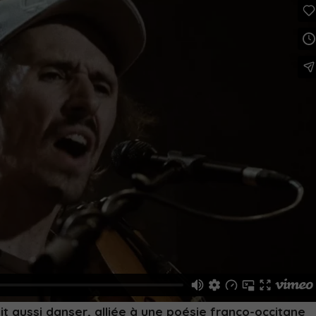
it aussi danser, alliée à une poésie franco-occitane