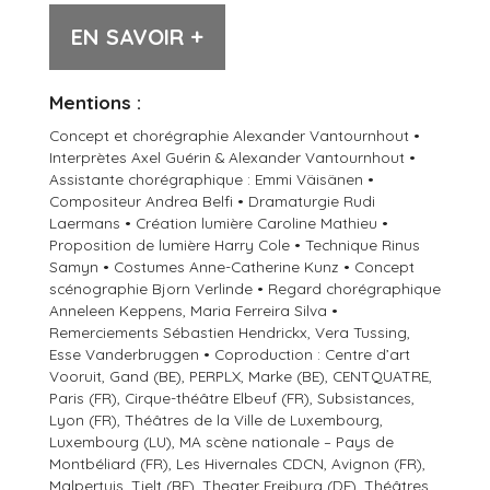
EN SAVOIR +
Mentions :
Concept et chorégraphie Alexander Vantournhout •
Interprètes Axel Guérin & Alexander Vantournhout •
Assistante chorégraphique : Emmi Väisänen •
Compositeur Andrea Belfi • Dramaturgie Rudi
Laermans • Création lumière Caroline Mathieu •
Proposition de lumière Harry Cole • Technique Rinus
Samyn • Costumes Anne-Catherine Kunz • Concept
scénographie Bjorn Verlinde • Regard chorégraphique
Anneleen Keppens, Maria Ferreira Silva •
Remerciements Sébastien Hendrickx, Vera Tussing,
Esse Vanderbruggen • Coproduction : Centre d’art
Vooruit, Gand (BE), PERPLX, Marke (BE), CENTQUATRE,
Paris (FR), Cirque-théâtre Elbeuf (FR), Subsistances,
Lyon (FR), Théâtres de la Ville de Luxembourg,
Luxembourg (LU), MA scène nationale – Pays de
Montbéliard (FR), Les Hivernales CDCN, Avignon (FR),
Malpertuis, Tielt (BE), Theater Freiburg (DE), Théâtres