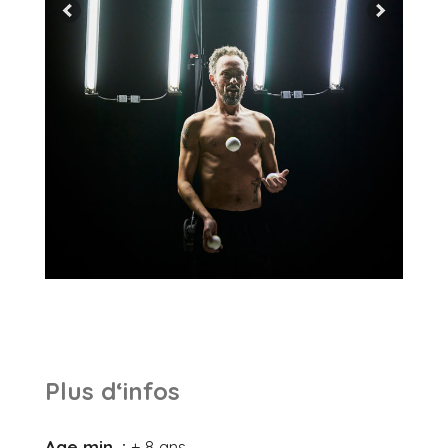
Plus d‘infos
Age min. :
+ 8 ans