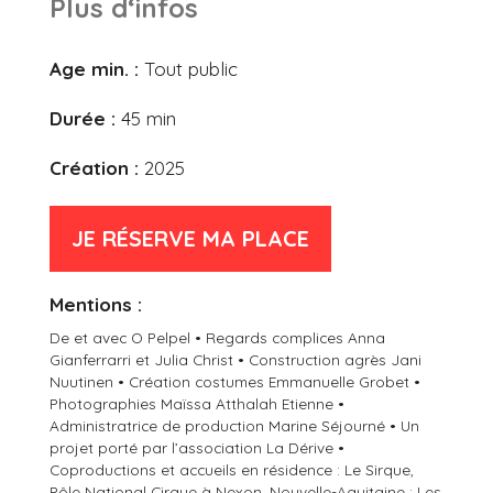
Plus d‘infos
Age min. :
Tout public
Durée :
45 min
Création :
2025
JE RÉSERVE MA PLACE
Mentions :
De et avec O Pelpel • Regards complices Anna
Gianferrarri et Julia Christ • Construction agrès Jani
Nuutinen • Création costumes Emmanuelle Grobet •
Photographies Maïssa Atthalah Etienne •
Administratrice de production Marine Séjourné • Un
projet porté par l’association La Dérive •
Coproductions et accueils en résidence : Le Sirque,
Pôle National Cirque à Nexon, Nouvelle-Aquitaine ; Les