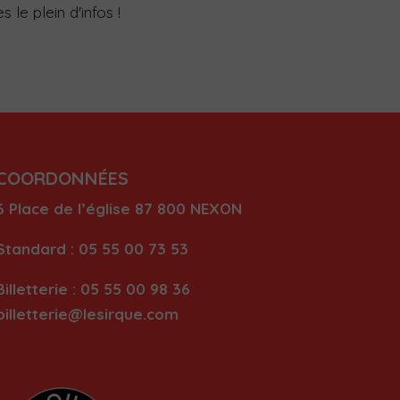
 le plein d'infos !
COORDONNÉES
6 Place de l’église
87 80
0 NEXON
Standard : 05 55 00 73 53
Billetterie : 05 55 00 98 36
billetterie@lesirque.com