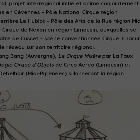
al, projet interrégional initié et animé conjointement
Alès en Cévennes – Pôle National Cirque région
errière Le Hublot – Pôle des Arts de la Rue région Mid
l Cirque de Nexon en région Limousin, auxquelles se
héâtre de Cusset – scène conventionnée Cirque. Chacu
e réseau sur son territoire régional.
ang Bang (Auvergne),
Le Cirque Misère
par La Faux
ilogie Cirque d’Objets
de Circo Aereo (Limousin) et
Debelhoir (Midi-Pyrénées) sillonneront la région…