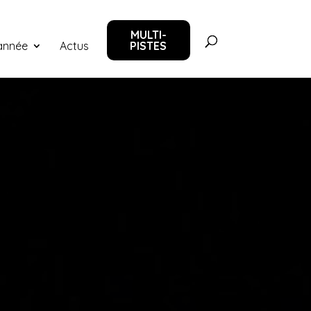
MULTI-
‘année
Actus
PISTES