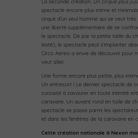
La seconde création,
Un cirque plus jus
spectacle encore plus intime et minimal
cirque d’un seul homme qui se veut très
une liberté supplémentaire de se confron
le spectacle. De par la petite taille du
lesté), le spectacle peut s’implanter ab
Circo Aereo a envie de découvrir pour m
veut aller.
Une forme encore plus petite, plus intim
Un entresort ! Le dernier spectacle de ce
curiosité à savourer en toute intimité e
caravane. Un auvent rond en toile de cha
spectacle se passe parmi les spectateur
et dans les fenêtres de la caravane en c
Cette création nationale à Nexon mar