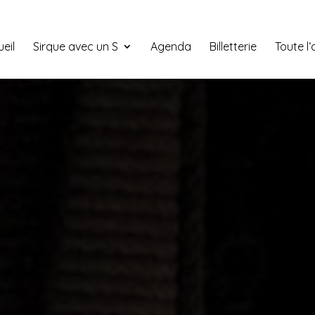
eil
Sirque avec un S
Agenda
Billetterie
Toute l