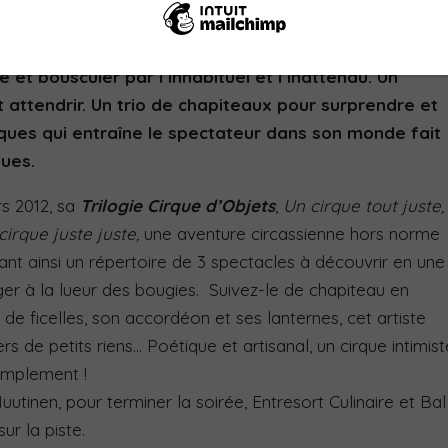
e et bousculer par l’inhabituel et l’inattendu. Un
 attendrir. Un trio de chapiteaux pour surprendre et
ques qui entraîne le spectateur dans son monde fait
ques.
s 2012, sa
Trilogie Cirque d’Objets
,
Un cirque tout juste,
cirque juste juste,
une aventure circassienne hors norme
gnant ainsi un répertoire de 3 spectacles à découvrir en une
ger à la lueur des bougies. Suivez-le de chapiteau en
s de ficelles, son accordéon et ses lanternes, cet artiste
s de petits riens… Poétique et artisanal, un cirque intimist
simplement !
utinen, pour terminer la soirée, Entresort Culinaire et Bal
ur la piste.