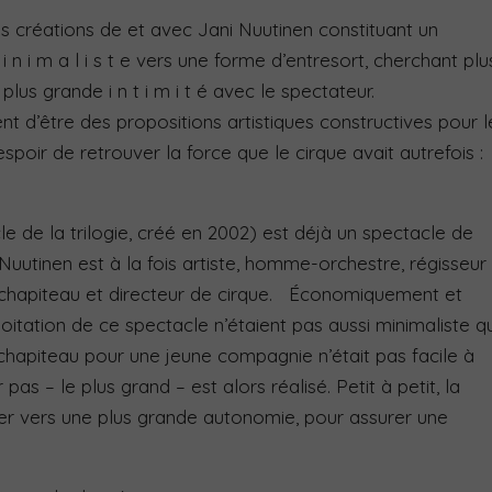
s créations de et avec Jani Nuutinen constituant un
n i m a l i s t e vers une forme d’entresort, cherchant plu
plus grande i n t i m i t é avec le spectateur.
t d’être des propositions artistiques constructives pour l
poir de retrouver la force que le cirque avait autrefois :
e de la trilogie, créé en 2002) est déjà un spectacle de
Nuutinen est à la fois artiste, homme-orchestre, régisseur
e chapiteau et directeur de cirque. Économiquement et
itation de ce spectacle n’étaient pas aussi minimaliste q
chapiteau pour une jeune compagnie n’était pas facile à
pas – le plus grand – est alors réalisé. Petit à petit, la
er vers une plus grande autonomie, pour assurer une