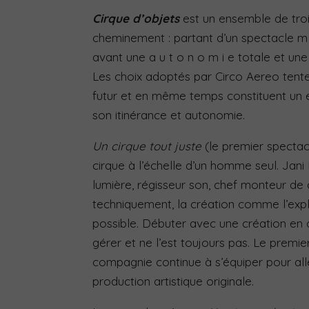
Cirque d’objets
est un ensemble de troi
cheminement : partant d’un spectacle m i 
avant une a u t o n o m i e totale et une 
Les choix adoptés par Circo Aereo tenten
futur et en même temps constituent un es
son itinérance et autonomie.
Un cirque tout juste
(le premier spectacl
cirque à l’échelle d’un homme seul. Jani 
lumière, régisseur son, chef monteur d
techniquement, la création comme l’explo
possible. Débuter avec une création en 
gérer et ne l’est toujours pas. Le premier 
compagnie continue à s’équiper pour all
production artistique originale.