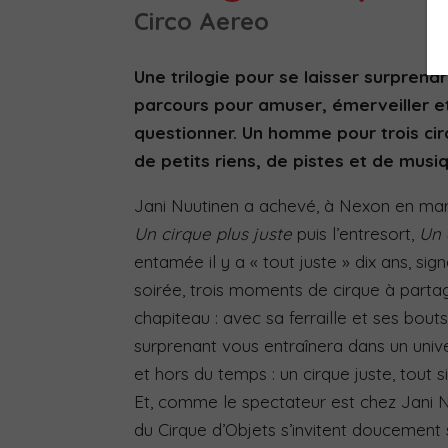
Circo Aereo
Une trilogie pour se laisser surprendr
parcours pour amuser, émerveiller et
questionner. Un homme pour trois cir
de petits riens, de pistes et de musi
Jani Nuutinen a achevé, à Nexon en mar
Un cirque plus juste
puis l’entresort,
Un 
entamée il y a « tout juste » dix ans, si
soirée, trois moments de cirque à parta
chapiteau : avec sa ferraille et ses bout
surprenant vous entraînera dans un univer
et hors du temps : un cirque juste, tout 
Et, comme le spectateur est chez Jani Nu
du Cirque d’Objets s’invitent doucement s