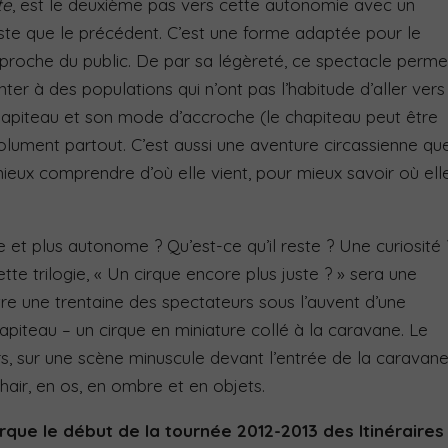
te
, est le deuxième pas vers cette autonomie avec un
iste que le précédent. C’est une forme adaptée pour le
 proche du public. De par sa légèreté, ce spectacle perme
ter à des populations qui n’ont pas l’habitude d’aller vers
 chapiteau et son mode d’accroche (le chapiteau peut être
solument partout. C’est aussi une aventure circassienne qu
ieux comprendre d’où elle vient, pour mieux savoir où ell
e et plus autonome ? Qu’est-ce qu’il reste ? Une curiosité 
tte trilogie, « Un cirque encore plus juste ? » sera une
ntre une trentaine des spectateurs sous l’auvent d’une
piteau – un cirque en miniature collé à la caravane. Le
s, sur une scène minuscule devant l’entrée de la caravan
hair, en os, en ombre et en objets.
que le début de la tournée 2012-2013 des Itinéraires