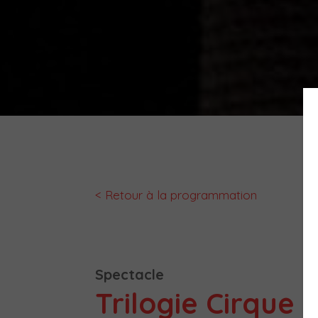
< Retour à la programmation
Spectacle
Trilogie Cirque 