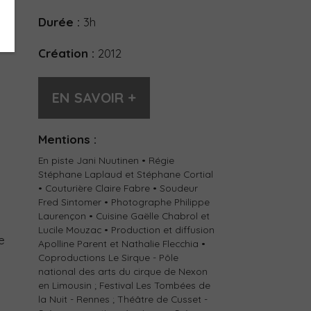
Durée :
3h
Création :
2012
EN SAVOIR +
Mentions :
En piste Jani Nuutinen • Régie
Stéphane Laplaud et Stéphane Cortial
• Couturière Claire Fabre • Soudeur
Fred Sintomer • Photographe Philippe
Laurençon • Cuisine Gaëlle Chabrol et
Lucile Mouzac • Production et diffusion
e
Apolline Parent et Nathalie Flecchia •
Coproductions Le Sirque - Pôle
national des arts du cirque de Nexon
en Limousin ; Festival Les Tombées de
la Nuit - Rennes ; Théâtre de Cusset -