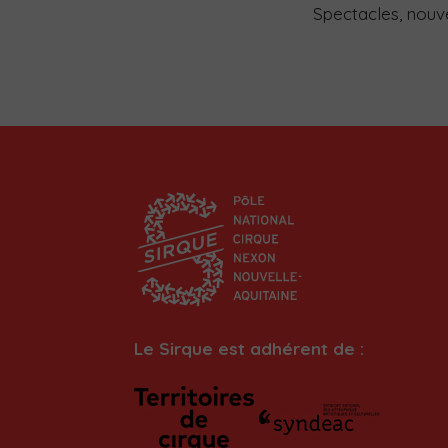
Spectacles, nouvea
Le Sirque est adhérent de :