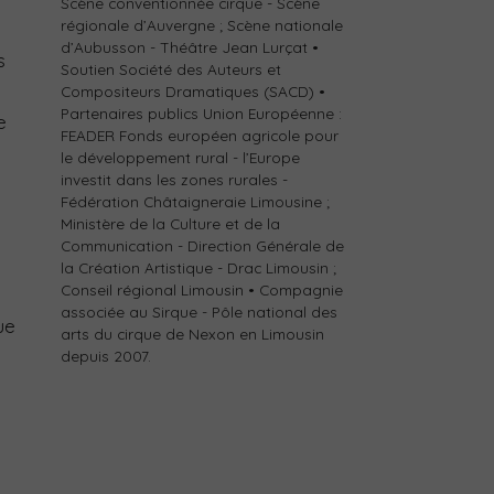
Scène conventionnée cirque - Scène
régionale d’Auvergne ; Scène nationale
d’Aubusson - Théâtre Jean Lurçat •
s
Soutien Société des Auteurs et
Compositeurs Dramatiques (SACD) •
Partenaires publics Union Européenne :
e
FEADER Fonds européen agricole pour
le développement rural - l’Europe
investit dans les zones rurales -
Fédération Châtaigneraie Limousine ;
Ministère de la Culture et de la
Communication - Direction Générale de
la Création Artistique - Drac Limousin ;
Conseil régional Limousin • Compagnie
associée au Sirque - Pôle national des
ue
arts du cirque de Nexon en Limousin
depuis 2007.