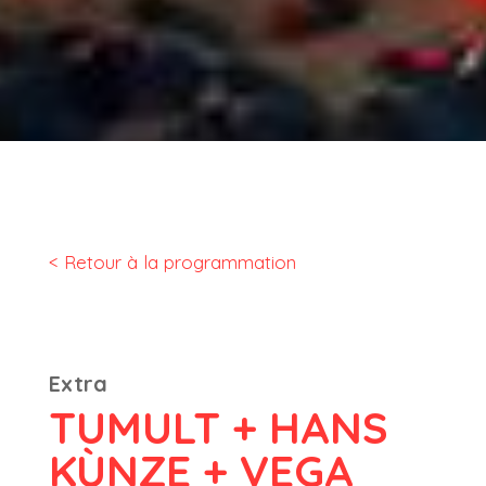
< Retour à la programmation
Extra
TUMULT + HANS
KÙNZE + VEGA