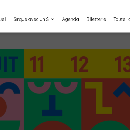
eil
Sirque avec un S
Agenda
Billetterie
Toute l