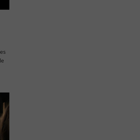
res
le