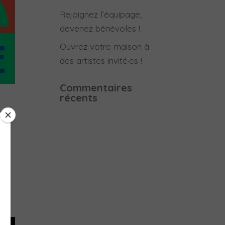
Rejoignez l’équipage,
devenez bénévoles !
Ouvrez votre maison à
des artistes invité·es !
Commentaires
récents
en
e