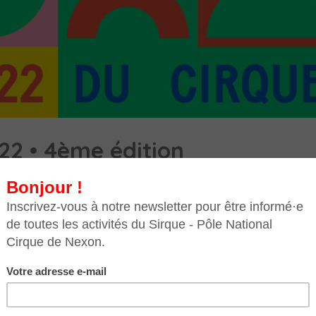
22 • 4ème édition
national organisé par Territoires de Cirque avec le souti
4 dans l’élan de l’Année des Arts du cirque, Territoires d
ept structures – dont...