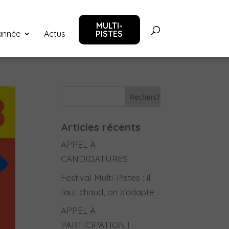
MULTI-
‘année
Actus
PISTES
Articles récents
APPEL À
CANDIDATURES
Festival Multi-Pistes : il
faut chaud, on s’adapte
APPEL À
PARTICIPATION !