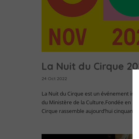
La Nuit du Cirque 20
24 Oct 2022
La Nuit du Cirque est un événement inter
du Ministère de la Culture.Fondée en 200
Cirque rassemble aujourd’hui cinquante-s